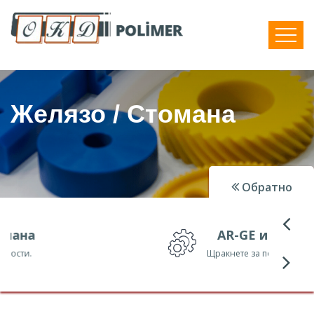
Желязо / Стомана
Обратно
AR-GE и ÜR-GE
Щракнете за подробности.