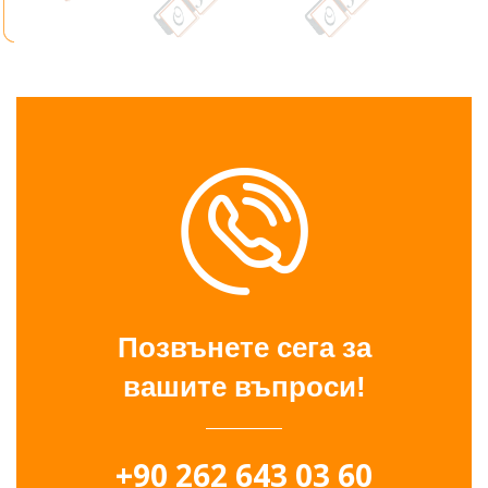
Позвънете сега за
вашите въпроси!
+90 262 643 03 60